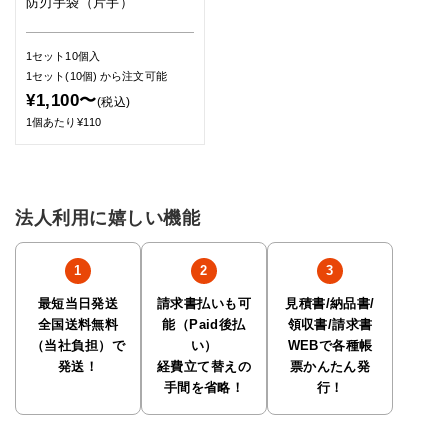
防刃手袋（片手）
1セット10個入
1セット(10個)
から注文可能
¥1,100〜
(税込)
1個あたり¥110
法人利用に嬉しい機能
最短当日発送
請求書払いも可
見積書/納品書/
全国送料無料
能（Paid後払
領収書/請求書
（当社負担）で
い）
WEBで各種帳
発送！
経費立て替えの
票かんたん発
手間を省略！
行！