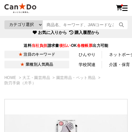
お気に入りから
購入履歴から
送料
当社負担
請求書
後払い
OK
各種帳票
出力可能
ひんやり
ネットポー
注目のキーワード
学校関連
介護・保育
業種別人気商品
HOME
大工・園芸用品
園芸用品・ペット用品
防刃手袋（片手）