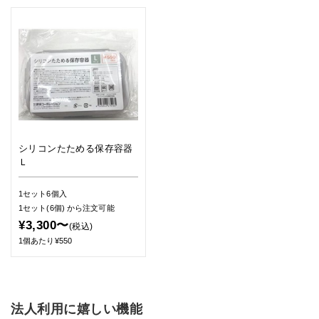
シリコンたためる保存容器
Ｌ
1セット6個入
1セット(6個)
から注文可能
¥3,300〜
(税込)
1個あたり¥550
法人利用に嬉しい機能