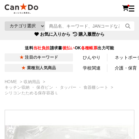
お気に入りから
購入履歴から
送料
当社負担
請求書
後払い
OK
各種帳票
出力可能
ひんやり
ネットポー
注目のキーワード
学校関連
介護・保育
業種別人気商品
HOME
収納用品
キッチン収納 ・ 保存ビン ・ タッパー ・ 食器棚シート
シリコンたためる保存容器Ｌ