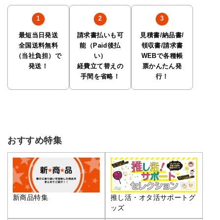
最短当日発送
請求書払いも可
見積書/納品書/
全国送料無料
能（Paid後払
領収書/請求書
（当社負担）で
い）
WEBで各種帳
発送！
経費立て替えの
票かんたん発
手間を省略！
行！
おすすめ特集
推し活・オタ活サポートグ
新商品特集
ッズ