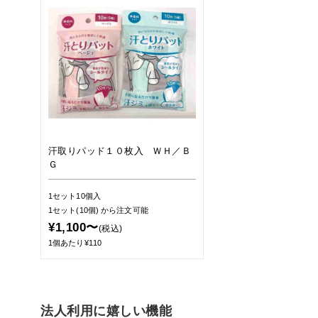
汗取りパッド１０枚入 ＷＨ／Ｂ
Ｇ
1セット10個入
1セット(10個)
から注文可能
¥1,100〜
(税込)
1個あたり¥110
法人利用に嬉しい機能