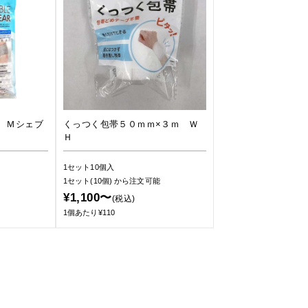
 Ｍシェブ
くっつく包帯５０ｍｍ×３ｍ Ｗ
Ｈ
1セット10個入
1セット(10個)
から注文可能
¥1,100〜
(税込)
1個あたり¥110