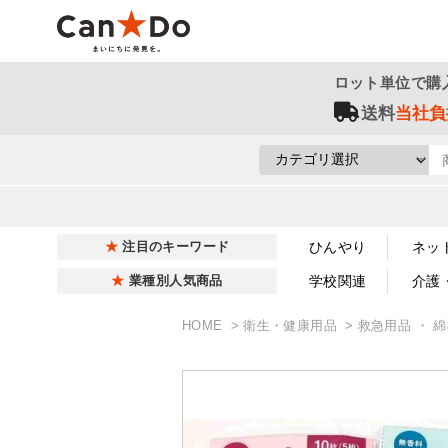
ロット単位で購
送料
当社負
ひんやり
ネッ
注目のキーワード
学校関連
介護
業種別人気商品
HOME
衛生・健康用品
救急用品 ・ 