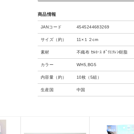
商品情報
JANコード
4545244683269
サイズ（約）
11×１２cm
素材
不織布 ｾﾙﾛｰｽ ﾎﾟﾘｴﾁﾚﾝ樹脂
カラー
WH5,BG5
内容量（約）
10枚（5組）
生産国
中国