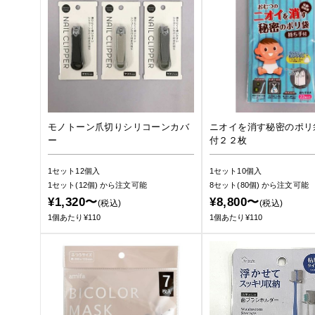
モノトーン爪切りシリコーンカバ
ニオイを消す秘密のポリ
ー
付２２枚
1セット12個入
1セット10個入
1セット(12個)
から注文可能
8セット(80個)
から注文可能
¥1,320〜
¥8,800〜
(税込)
(税込)
1個あたり¥110
1個あたり¥110