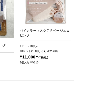
バイカラーマスク７Ｐベージュｘ
ピンク
ルダー
1セット10個入
10セット(100個)
から注文可能
¥11,000〜
(税込)
1個あたり¥110