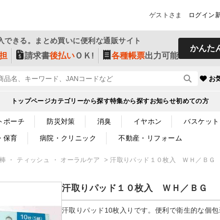
ゲストさま
ログイン
入できる。まとめ買いに便利な通販サイト
かんた
担
請求書
後払い
ＯＫ!
各種帳票
出力可能
お
トップページ
カテゴリーから探す
特集から探す
お知らせ
初めての方
トポーチ
防災対策
消臭
イヤホン
バスケット
・保育
病院・クリニック
不動産・リフォーム
綿棒 ・ ティッシュ ・ オーラルケア
汗取りパッド１０枚入 ＷＨ／ＢＧ
汗取りパッド１０枚入 ＷＨ／ＢＧ
汗取りパッド10枚入りです。便利で衛生的な個