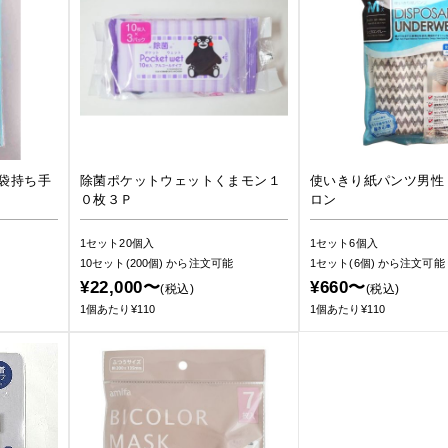
袋持ち手
除菌ポケットウェットくまモン１
使いきり紙パンツ男性
０枚３Ｐ
ロン
1セット20個入
1セット6個入
10セット(200個)
から注文可能
1セット(6個)
から注文可能
¥22,000〜
¥660〜
(税込)
(税込)
1個あたり¥110
1個あたり¥110