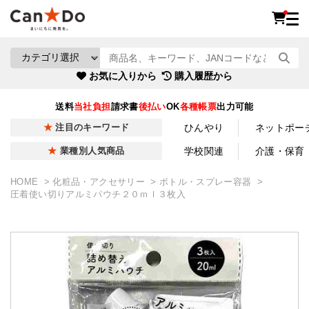
お気に入りから
購入履歴から
送料
当社負担
請求書
後払い
OK
各種帳票
出力可能
ひんやり
ネットポー
注目のキーワード
学校関連
介護・保育
業種別人気商品
HOME
化粧品・アクセサリー
ボトル・スプレー容器
圧着使い切りアルミパウチ２０ｍｌ３枚入