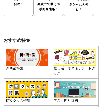
発送！
経費立て替えの
票かんたん発
手間を省略！
行！
おすすめ特集
推し活・オタ活サポートグ
新商品特集
ッズ
防災グッズ特集
デスク周り収納