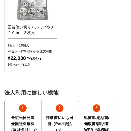
圧着使い切りアルミパウチ
２０ｍｌ３枚入
1セット10個入
20セット(200個)
から注文可能
¥22,000〜
(税込)
1個あたり¥110
法人利用に嬉しい機能
最短当日発送
請求書払いも可
見積書/納品書/
全国送料無料
能（Paid後払
領収書/請求書
（当社負担）で
い）
WEBで各種帳