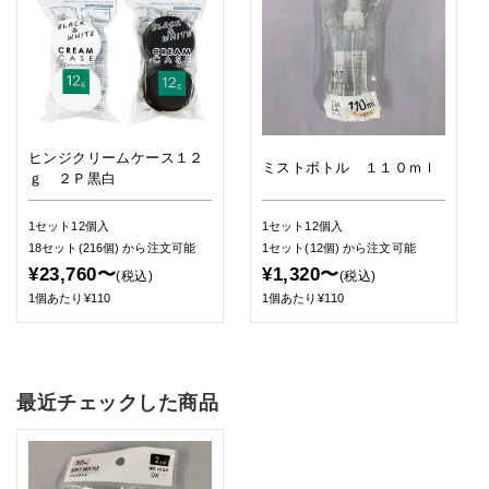
ヒンジクリームケース１２
ミストボトル １１０ｍｌ
ｇ ２Ｐ黒白
1セット12個入
1セット12個入
18セット(216個)
から注文可能
1セット(12個)
から注文可能
¥23,760〜
¥1,320〜
(税込)
(税込)
1個あたり¥110
1個あたり¥110
最近チェックした商品