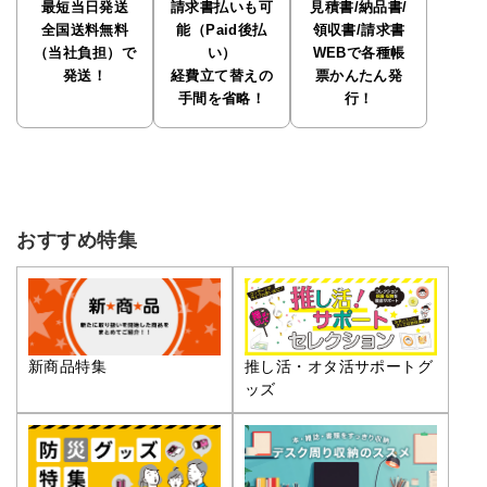
最短当日発送
請求書払いも可
見積書/納品書/
全国送料無料
能（Paid後払
領収書/請求書
（当社負担）で
い）
WEBで各種帳
発送！
経費立て替えの
票かんたん発
手間を省略！
行！
おすすめ特集
推し活・オタ活サポートグ
新商品特集
ッズ