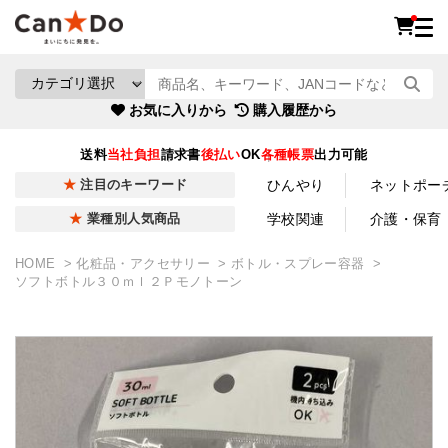
お気に入りから
購入履歴から
送料
当社負担
請求書
後払い
OK
各種帳票
出力可能
ひんやり
ネットポー
注目のキーワード
学校関連
介護・保育
業種別人気商品
HOME
化粧品・アクセサリー
ボトル・スプレー容器
ソフトボトル３０ｍｌ２Ｐモノトーン