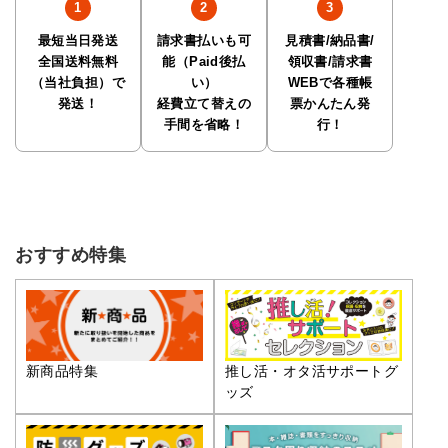
最短当日発送
請求書払いも可
見積書/納品書/
全国送料無料
能（Paid後払
領収書/請求書
（当社負担）で
い）
WEBで各種帳
発送！
経費立て替えの
票かんたん発
手間を省略！
行！
おすすめ特集
推し活・オタ活サポートグ
新商品特集
ッズ