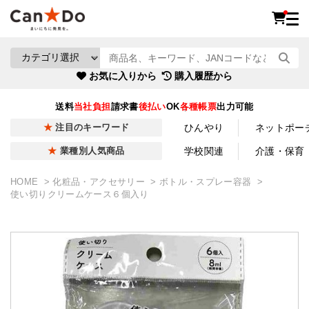
お気に入りから
購入履歴から
送料
当社負担
請求書
後払い
OK
各種帳票
出力可能
ひんやり
ネットポー
注目のキーワード
学校関連
介護・保育
業種別人気商品
HOME
化粧品・アクセサリー
ボトル・スプレー容器
使い切りクリームケース６個入り