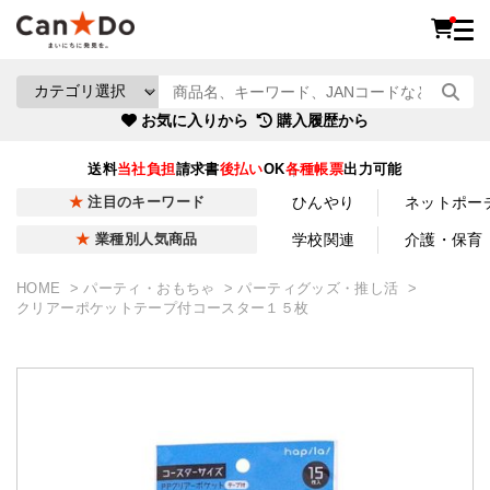
お気に入りから
購入履歴から
送料
当社負担
請求書
後払い
OK
各種帳票
出力可能
ひんやり
ネットポー
注目のキーワード
学校関連
介護・保育
業種別人気商品
HOME
パーティ・おもちゃ
パーティグッズ・推し活
クリアーポケットテープ付コースター１５枚