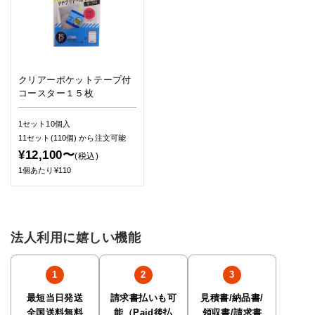
クリアーポケットテープ付
コースター１５枚
1セット10個入
11セット(110個)
から注文可能
¥12,100〜
(税込)
1個あたり¥110
法人利用に嬉しい機能
最短当日発送
請求書払いも可
見積書/納品書/
全国送料無料
能（Paid後払
領収書/請求書