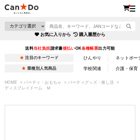
お気に入りから
購入履歴から
送料
当社負担
請求書
後払い
OK
各種帳票
出力可能
ひんやり
ネットポー
注目のキーワード
学校関連
介護・保育
業種別人気商品
HOME
パーティ・おもちゃ
パーティグッズ・推し活
ディスプレイドーム Ｍ