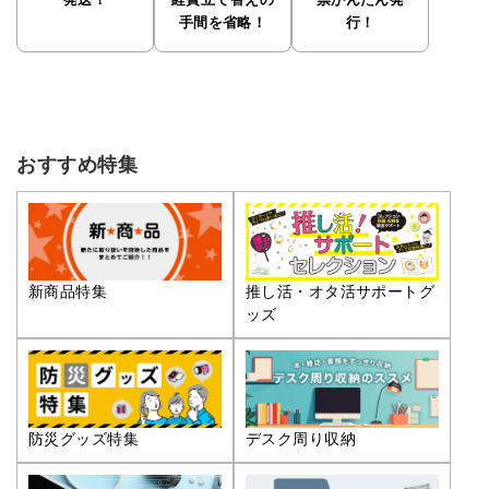
発送！
経費立て替えの
票かんたん発
手間を省略！
行！
おすすめ特集
推し活・オタ活サポートグ
新商品特集
ッズ
防災グッズ特集
デスク周り収納