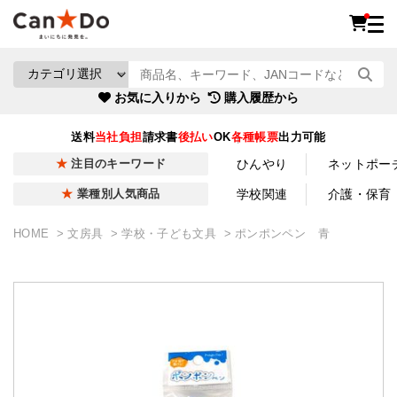
お気に入りから
購入履歴から
送料
当社負担
請求書
後払い
OK
各種帳票
出力可能
ひんやり
ネットポー
注目のキーワード
学校関連
介護・保育
業種別人気商品
HOME
文房具
学校・子ども文具
ポンポンペン 青