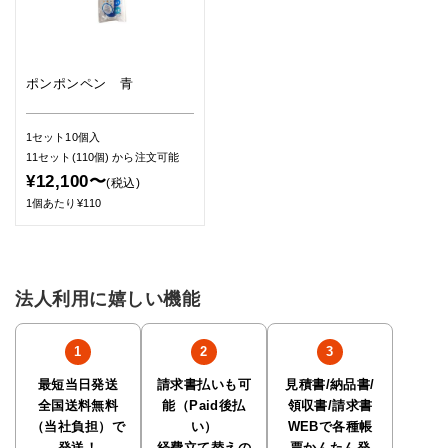
ポンポンペン 青
1セット10個入
11セット(110個)
から注文可能
¥12,100〜
(税込)
1個あたり¥110
法人利用に嬉しい機能
最短当日発送
請求書払いも可
見積書/納品書/
全国送料無料
能（Paid後払
領収書/請求書
（当社負担）で
い）
WEBで各種帳