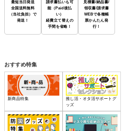
最短当日発送
請求書払いも可
見積書/納品書/
全国送料無料
能（Paid後払
領収書/請求書
（当社負担）で
い）
WEBで各種帳
発送！
経費立て替えの
票かんたん発
手間を省略！
行！
おすすめ特集
推し活・オタ活サポートグ
新商品特集
ッズ