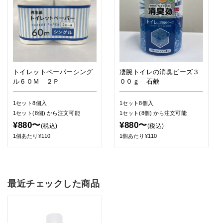
トイレットペーパーシング
凄腕トイレの消臭ビーズ３
ル６０Ｍ ２Ｐ
００ｇ 石鹸
1セット8個入
1セット8個入
1セット(8個)
から注文可能
1セット(8個)
から注文可能
¥880〜
¥880〜
(税込)
(税込)
1個あたり¥110
1個あたり¥110
最近チェックした商品