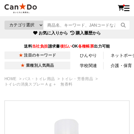
お気に入りから
購入履歴から
送料
当社負担
請求書
後払い
OK
各種帳票
出力可能
ひんやり
ネットポー
注目のキーワード
学校関連
介護・保育
業種別人気商品
HOME
バス・トイレ用品
トイレ・芳香用品
トイレの消臭スプレーＡｇ＋ 無香料