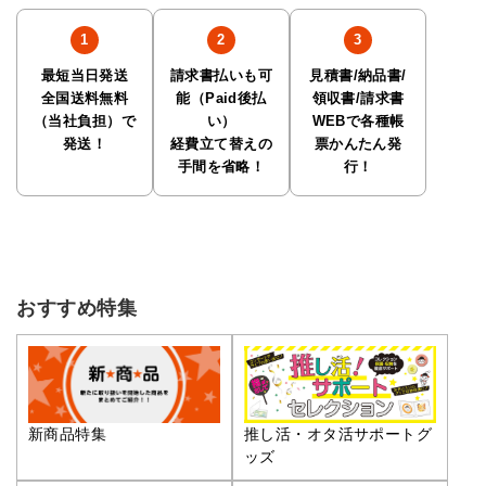
最短当日発送
請求書払いも可
見積書/納品書/
全国送料無料
能（Paid後払
領収書/請求書
（当社負担）で
い）
WEBで各種帳
発送！
経費立て替えの
票かんたん発
手間を省略！
行！
おすすめ特集
推し活・オタ活サポートグ
新商品特集
ッズ