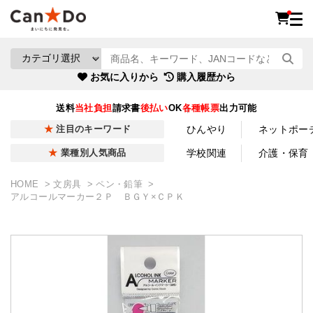
お気に入りから
購入履歴から
送料
当社負担
請求書
後払い
OK
各種帳票
出力可能
ひんやり
ネットポー
注目のキーワード
学校関連
介護・保育
業種別人気商品
HOME
文房具
ペン・鉛筆
アルコールマーカー２Ｐ ＢＧＹ×ＣＰＫ