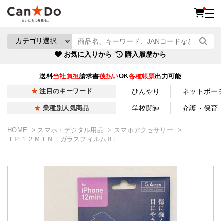
お気に入りから
購入履歴から
送料
当社負担
請求書
後払い
OK
各種帳票
出力可能
ひんやり
ネットポー
注目のキーワード
学校関連
介護・保育
業種別人気商品
HOME
スマホ・デジタル用品
スマホアクセサリー
ＩＰ１２ＭＩＮＩガラスフィルムＢＬ