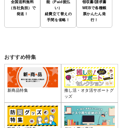
全国送料無料
能（Paid後払
領収書/請求書
（当社負担）で
い）
WEBで各種帳
発送！
経費立て替えの
票かんたん発
手間を省略！
行！
おすすめ特集
推し活・オタ活サポートグ
新商品特集
ッズ