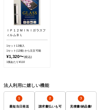
ＩＰ１２ＭＩＮＩガラスフ
ィルムＢＬ
1セット12個入
1セット(12個)
から注文可能
¥1,320〜
(税込)
1個あたり¥110
法人利用に嬉しい機能
最短当日発送
請求書払いも可
見積書/納品書/