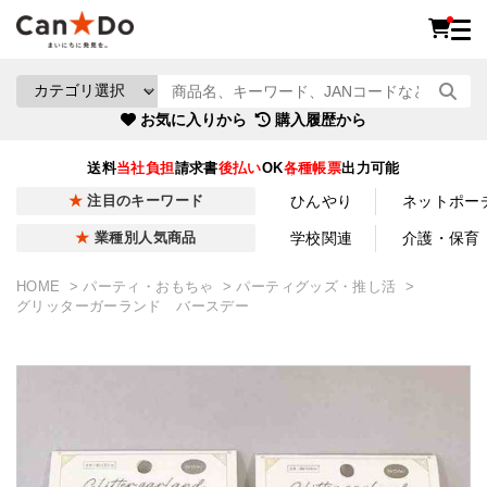
お気に入りから
購入履歴から
送料
当社負担
請求書
後払い
OK
各種帳票
出力可能
ひんやり
ネットポー
注目のキーワード
学校関連
介護・保育
業種別人気商品
HOME
パーティ・おもちゃ
パーティグッズ・推し活
グリッターガーランド バースデー