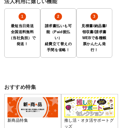
法人利用に嬉しい機能
最短当日発送
請求書払いも可
見積書/納品書/
全国送料無料
能（Paid後払
領収書/請求書
（当社負担）で
い）
WEBで各種帳
発送！
経費立て替えの
票かんたん発
手間を省略！
行！
おすすめ特集
推し活・オタ活サポートグ
新商品特集
ッズ