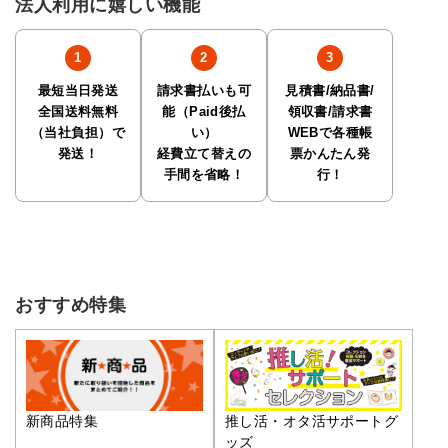
法人利用に嬉しい機能
最短当日発送
請求書払いも可
見積書/納品書/
全国送料無料
能（Paid後払
領収書/請求書
（当社負担）で
い）
WEBで各種帳
発送！
経費立て替えの
票かんたん発
手間を省略！
行！
おすすめ特集
推し活・オタ活サポートグ
新商品特集
ッズ