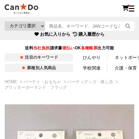
お気に入りから
購入履歴から
送料
当社負担
請求書
後払い
OK
各種帳票
出力可能
ひんやり
ネットポー
注目のキーワード
学校関連
介護・保育
業種別人気商品
HOME
パーティ・おもちゃ
パーティグッズ・推し活
グリッターガーランド フラッグ