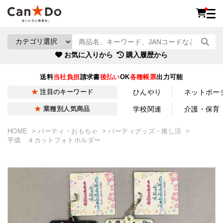
お気に入りから
購入履歴から
送料
当社負担
請求書
後払い
OK
各種帳票
出力可能
ひんやり
ネットポー
注目のキーワード
学校関連
介護・保育
業種別人気商品
HOME
パーティ・おもちゃ
パーティグッズ・推し活
平成 ４カットフォトホルダー