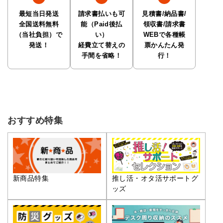
最短当日発送
請求書払いも可
見積書/納品書/
全国送料無料
能（Paid後払
領収書/請求書
（当社負担）で
い）
WEBで各種帳
発送！
経費立て替えの
票かんたん発
手間を省略！
行！
おすすめ特集
推し活・オタ活サポートグ
新商品特集
ッズ