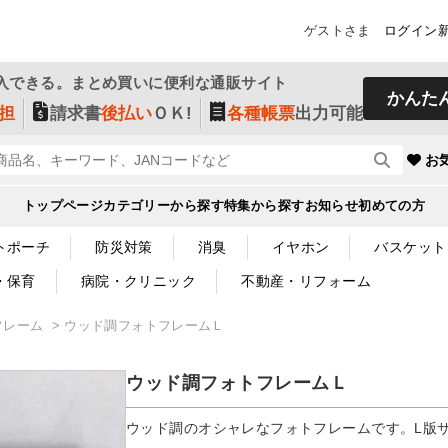
ゲストさま
ログイン
入できる。まとめ買いに便利な通販サイト
かんた
担
請求書
後払い
ＯＫ!
各種帳票
出力可能
お
トップページ
カテゴリーから探す
特集から探す
お知らせ
初めての方
トポーチ
防災対策
消臭
イヤホン
バスケット
・保育
病院・クリニック
不動産・リフォーム
フレーム
ウッド調フォトフレームＬ
ウッド調フォトフレームＬ
ウッド調のオシャレなフォトフレームです。L版