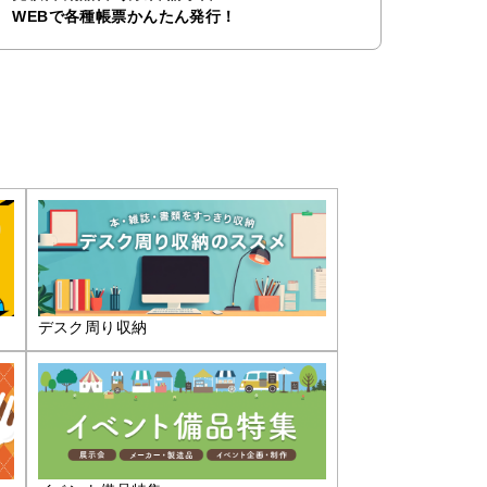
WEBで各種帳票かんたん発行！
デスク周り収納