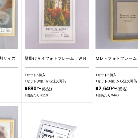
判サイズ
壁掛けＡ４フォトフレーム ＷＨ
ＭＤＦフォトフレーム
1セット8個入
1セット6個入
1セット(8個)
から注文可能
1セット(6個)
から注文可能
¥880〜
¥2,640〜
(税込)
(税込)
1個あたり¥110
1個あたり¥440