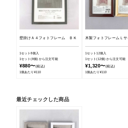
壁掛けＡ４フォトフレーム ＢＫ
木製フォトフレームＬサ
1セット8個入
1セット12個入
1セット(8個)
から注文可能
1セット(12個)
から注文可能
¥880〜
¥1,320〜
(税込)
(税込)
1個あたり¥110
1個あたり¥110
最近チェックした商品