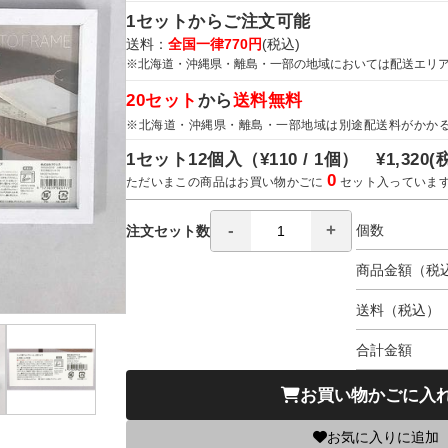
1セットからご注文可能
送料：
全国一律770円
(税込)
※北海道・沖縄県・離島・一部の地域においては配送エリ
20セット
から
送料無料
※北海道・沖縄県・離島・一部地域は別途配送料がかか
1セット12個入（
¥110 / 1個）
¥1,320
(
0
ただいまこの商品はお買い物かごに
セット入っていま
個数
注文セット数
商品金額（税
送料（税込）
合計金額
お買い物かごに入
お気に入りに追加