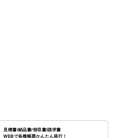
見積書/納品書/領収書/請求書
WEBで各種帳票かんたん発行！