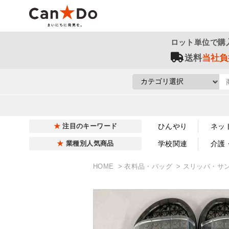
ロット単位で購
送料
当社負
ひんやり
ネッ
注目のキーワード
学校関連
介護
業種別人気商品
HOME
衣料品・バッグ
スリッパ・サ