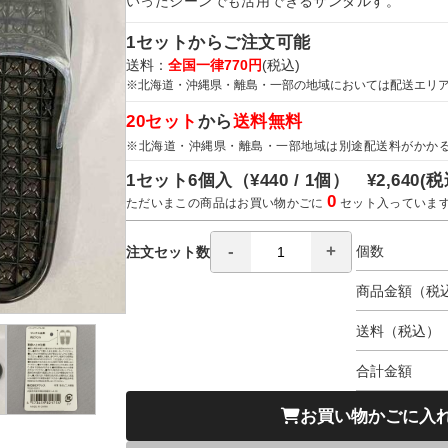
いったシーンでも活用できるサンダルす。
1セットからご注文可能
送料：
全国一律770円
(税込)
※北海道・沖縄県・離島・一部の地域においては配送エリ
20セット
から
送料無料
※北海道・沖縄県・離島・一部地域は別途配送料がかか
1セット6個入（
¥440 / 1個）
¥2,640
(税
0
ただいまこの商品はお買い物かごに
セット入っていま
個数
注文セット数
商品金額（税
送料（税込）
合計金額
お買い物かごに入