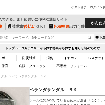
ゲストさま
ログイン
入できる。まとめ買いに便利な通販サイト
かんた
担
請求書
後払い
ＯＫ!
各種帳票
出力可能
お
トップページ
カテゴリーから探す
特集から探す
お知らせ
初めての方
トポーチ
防災対策
消臭
イヤホン
バスケット
・保育
病院・クリニック
不動産・リフォーム
ンダル
ベランダサンダル ＢＫ
ベランダサンダル ＢＫ
ソールに穴が開いているため水が溜まりにくく、