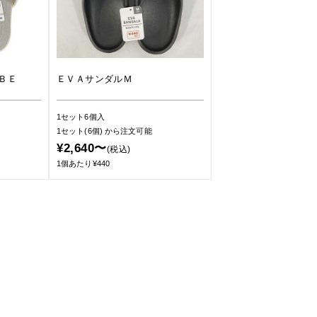
ＢＥ
ＥＶＡサンダルＭ
1セット6個入
1セット(6個)
から注文可能
¥2,640〜
(税込)
1個あたり¥440