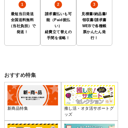
最短当日発送
請求書払いも可
見積書/納品書/
全国送料無料
能（Paid後払
領収書/請求書
（当社負担）で
い）
WEBで各種帳
発送！
経費立て替えの
票かんたん発
手間を省略！
行！
おすすめ特集
推し活・オタ活サポートグ
新商品特集
ッズ