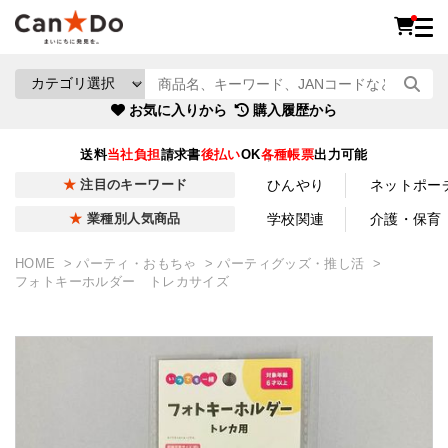
お気に入りから
購入履歴から
送料
当社負担
請求書
後払い
OK
各種帳票
出力可能
ひんやり
ネットポー
注目のキーワード
学校関連
介護・保育
業種別人気商品
HOME
パーティ・おもちゃ
パーティグッズ・推し活
フォトキーホルダー トレカサイズ