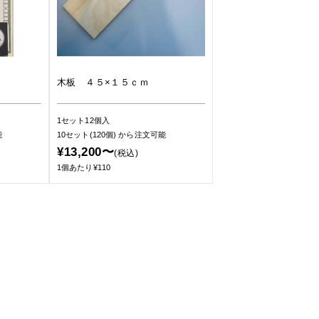
木板 ４５×１５ｃｍ
1セット12個入
能
10セット(120個)
から注文可能
¥13,200〜
(税込)
1個あたり¥110