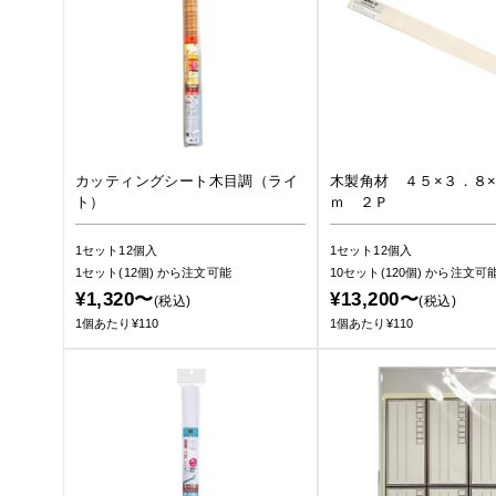
カッティングシート木目調（ライ
木製角材 ４５×３．８
ト）
ｍ ２Ｐ
1セット12個入
1セット12個入
1セット(12個)
から注文可能
10セット(120個)
から注文可
¥1,320〜
¥13,200〜
(税込)
(税込)
1個あたり¥110
1個あたり¥110