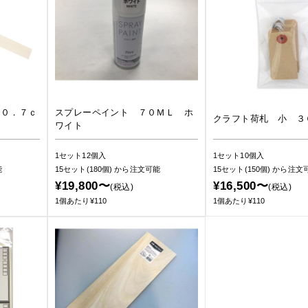
×０．７ｃ
スプレーペイント ７０ＭＬ ホ
クラフト荷札 小 ３
ワイト
1セット12個入
1セット10個入
能
15セット(180個)
から注文可能
15セット(150個)
から注文
¥19,800〜
¥16,500〜
(税込)
(税込)
1個あたり¥110
1個あたり¥110