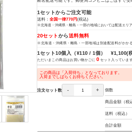
匿名配送可能です。郵便局コンビニはこぽすで受
1セットからご注文可能
送料：
全国一律770円
(税込)
※北海道・沖縄県・離島・一部の地域においては配送エリ
20セット
から
送料無料
※北海道・沖縄県・離島・一部地域は別途配送料がかか
1セット10個入（
¥110 / 1個）
¥1,100
(
0
ただいまこの商品はお買い物かごに
セット入っていま
この商品は「入荷待ち」となっております。
入荷までしばらくお待ちください。
個数
注文セット数
商品金額（税
送料（税込）
合計金額