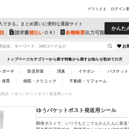
ゲストさま
ログイン
入できる。まとめ買いに便利な通販サイト
かんた
担
請求書
後払い
ＯＫ!
各種帳票
出力可能
お
トップページ
カテゴリーから探す
特集から探す
お知らせ
初めての方
トポーチ
防災対策
消臭
イヤホン
バスケット
・保育
病院・クリニック
不動産・リフォーム
包用品
ゆうパケットポスト発送用シール
ゆうパケットポスト発送用シール
郵便ポストで、いつでもどこでもかんたんに発送