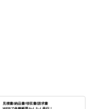
見積書/納品書/領収書/請求書
WEBで各種帳票かんたん発行！