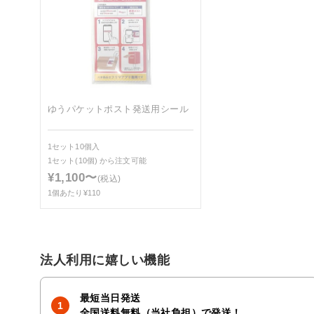
ゆうパケットポスト発送用シール
1セット10個入
1セット(10個)
から注文可能
¥1,100〜
(税込)
1個あたり¥110
法人利用に嬉しい機能
最短当日発送
全国送料無料（当社負担）で発送！