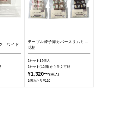
テーブル椅子脚カバースリムミニ
ク ワイド
花柄
1セット12個入
能
1セット(12個)
から注文可能
¥1,320〜
(税込)
1個あたり¥110