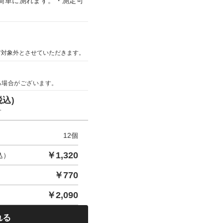
簡単に測れます。・測定可
ア対象外とさせていただきます。
る場合がございます。
税込)
す
12
個
￥
1,320
込）
￥
770
￥
2,090
れる