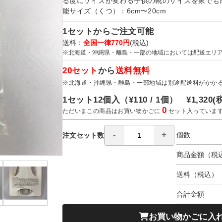
る度にサイズが変わる子供の靴のサイズを家でも
能サイズ（くつ）：6cm〜20cm
1セットからご注文可能
送料：
全国一律770円
(税込)
※北海道・沖縄県・離島・一部の地域においては配送エリ
20セット
から
送料無料
※北海道・沖縄県・離島・一部地域は別途配送料がかか
1セット12個入（
¥110 / 1個）
¥1,320
(
0
ただいまこの商品はお買い物かごに
セット入っていま
個数
注文セット数
商品金額（税
送料（税込）
合計金額
お買い物かごに入