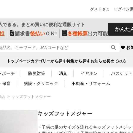
ゲストさま
ログイン
入できる。まとめ買いに便利な通販サイト
かんた
担
請求書
後払い
ＯＫ!
各種帳票
出力可能
お
トップページ
カテゴリーから探す
特集から探す
お知らせ
初めての方
トポーチ
防災対策
消臭
イヤホン
バスケット
・保育
病院・クリニック
不動産・リフォーム
用品
キッズフットメジャー
キッズフットメジャー
・子供の足のサイズを測れるキッズフットメジャ