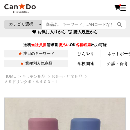
お気に入りから
購入履歴から
送料
当社負担
請求書
後払い
OK
各種帳票
出力可能
ひんやり
ネットポー
注目のキーワード
学校関連
介護・保育
業種別人気商品
HOME
キッチン用品
お弁当・行楽用品
ＡＳドリンクボトル４００ｍｌ