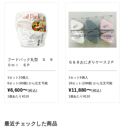
フードパック丸型 Ｓ ９
Ｇ＆Ｂおにぎりケース２Ｐ
０ｍｌ ６Ｐ
1セット10個入
1セット6個入
6セット(60個)
から注文可能
18セット(108個)
から注文可能
¥6,600〜
¥11,880〜
(税込)
(税込)
1個あたり¥110
1個あたり¥110
最近チェックした商品