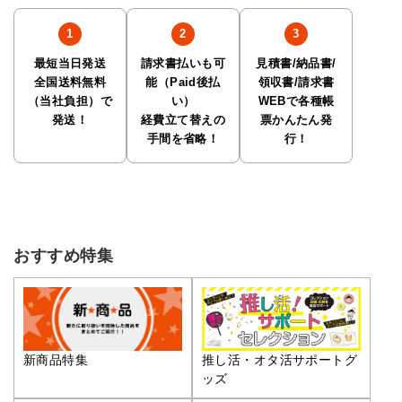
最短当日発送
請求書払いも可
見積書/納品書/
全国送料無料
能（Paid後払
領収書/請求書
（当社負担）で
い）
WEBで各種帳
発送！
経費立て替えの
票かんたん発
手間を省略！
行！
おすすめ特集
推し活・オタ活サポートグ
新商品特集
ッズ