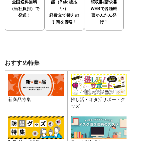
全国送料無料
能（Paid後払
領収書/請求書
（当社負担）で
い）
WEBで各種帳
発送！
経費立て替えの
票かんたん発
手間を省略！
行！
おすすめ特集
推し活・オタ活サポートグ
新商品特集
ッズ