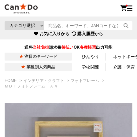
お気に入りから
購入履歴から
送料
当社負担
請求書
後払い
OK
各種帳票
出力可能
ひんやり
ネットポー
注目のキーワード
学校関連
介護・保育
業種別人気商品
HOME
インテリア・クラフト
フォトフレーム
ＭＤＦフォトフレーム Ａ４