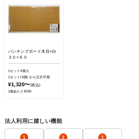
パンチングボード木目×白
３０×６０
1セット4個入
1セット(4個)
から注文可能
¥1,320〜
(税込)
1個あたり¥330
法人利用に嬉しい機能