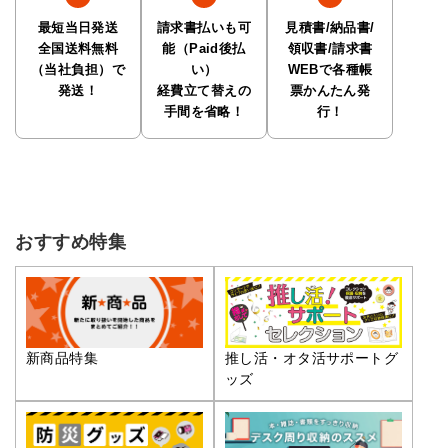
最短当日発送
請求書払いも可
見積書/納品書/
全国送料無料
能（Paid後払
領収書/請求書
（当社負担）で
い）
WEBで各種帳
発送！
経費立て替えの
票かんたん発
手間を省略！
行！
おすすめ特集
推し活・オタ活サポートグ
新商品特集
ッズ