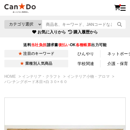
お気に入りから
購入履歴から
送料
当社負担
請求書
後払い
OK
各種帳票
出力可能
ひんやり
ネットポー
注目のキーワード
学校関連
介護・保育
業種別人気商品
HOME
インテリア・クラフト
インテリア小物・アロマ
パンチングボード木目×白３０×６０