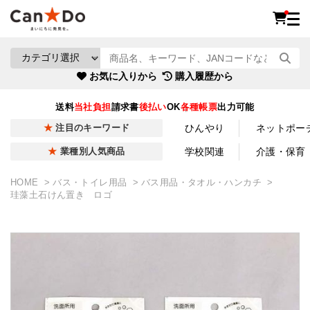
お気に入りから
購入履歴から
送料
当社負担
請求書
後払い
OK
各種帳票
出力可能
ひんやり
ネットポー
注目のキーワード
学校関連
介護・保育
業種別人気商品
HOME
バス・トイレ用品
バス用品・タオル・ハンカチ
珪藻土石けん置き ロゴ