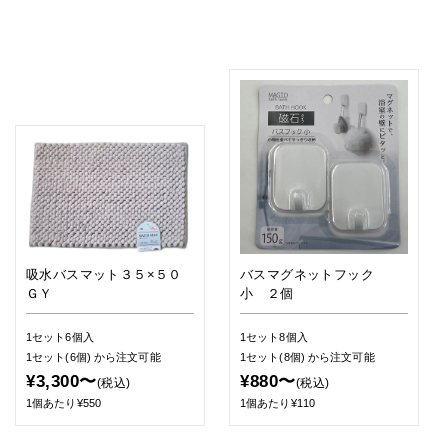
吸水バスマット３５×５０
バスマグネットフック
ＧＹ
小 ２個
1セット6個入
1セット8個入
1セット(6個)
から注文可能
1セット(8個)
から注文可能
¥3,300〜
¥880〜
(税込)
(税込)
1個あたり¥550
1個あたり¥110