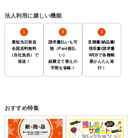
法人利用に嬉しい機能
最短当日発送
請求書払いも可
見積書/納品書/
全国送料無料
能（Paid後払
領収書/請求書
（当社負担）で
い）
WEBで各種帳
発送！
経費立て替えの
票かんたん発
手間を省略！
行！
おすすめ特集