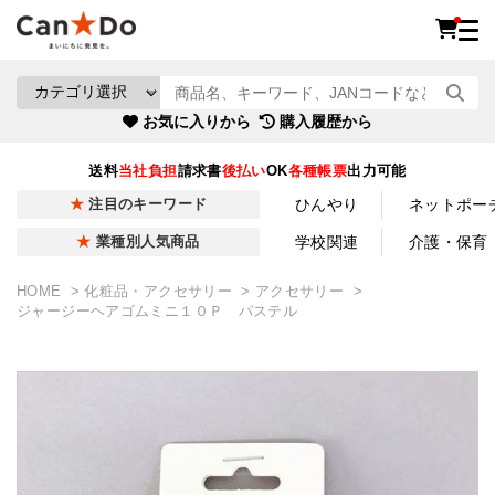
お気に入りから
購入履歴から
送料
当社負担
請求書
後払い
OK
各種帳票
出力可能
ひんやり
ネットポー
注目のキーワード
学校関連
介護・保育
業種別人気商品
HOME
化粧品・アクセサリー
アクセサリー
ジャージーヘアゴムミニ１０Ｐ パステル