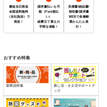
最短当日発送
請求書払いも可
見積書/納品書/
全国送料無料
能（Paid後払
領収書/請求書
（当社負担）で
い）
WEBで各種帳
発送！
経費立て替えの
票かんたん発
手間を省略！
行！
おすすめ特集
推し活・オタ活サポートグ
新商品特集
ッズ