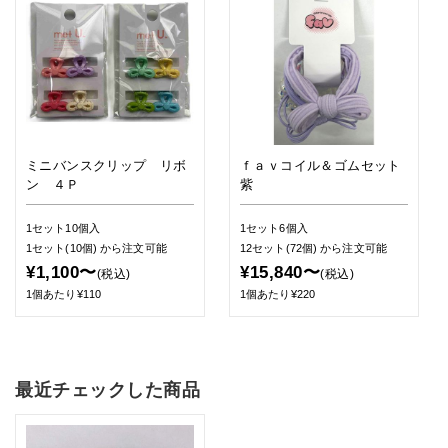
ミニバンスクリップ リボ
ｆａｖコイル＆ゴムセット
ン ４Ｐ
紫
1セット10個入
1セット6個入
1セット(10個)
から注文可能
12セット(72個)
から注文可能
¥1,100〜
¥15,840〜
(税込)
(税込)
1個あたり¥110
1個あたり¥220
最近チェックした商品