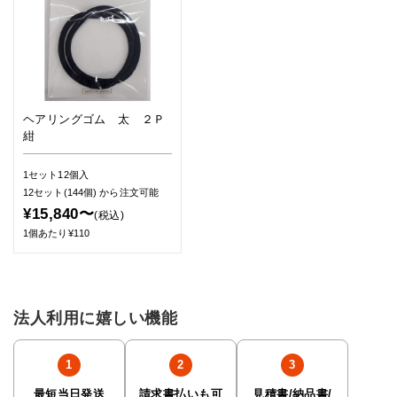
ヘアリングゴム 太 ２Ｐ
紺
1セット12個入
12セット(144個)
から注文可能
¥15,840〜
(税込)
1個あたり¥110
法人利用に嬉しい機能
最短当日発送
請求書払いも可
見積書/納品書/