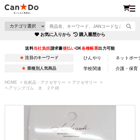
お気に入りから
購入履歴から
送料
当社負担
請求書
後払い
OK
各種帳票
出力可能
ひんやり
ネットポー
注目のキーワード
学校関連
介護・保育
業種別人気商品
HOME
化粧品・アクセサリー
アクセサリー
ヘアリングゴム 太 ２Ｐ紺