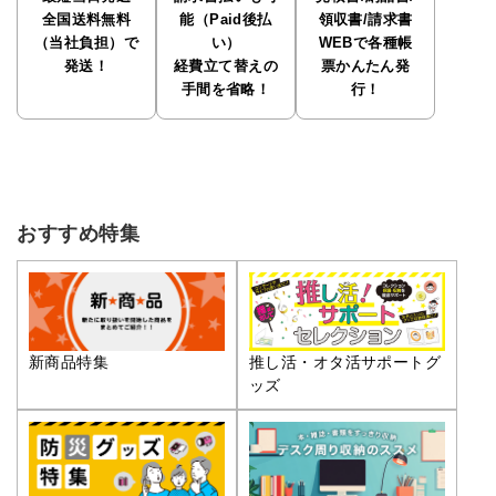
全国送料無料
能（Paid後払
領収書/請求書
（当社負担）で
い）
WEBで各種帳
発送！
経費立て替えの
票かんたん発
手間を省略！
行！
おすすめ特集
推し活・オタ活サポートグ
新商品特集
ッズ