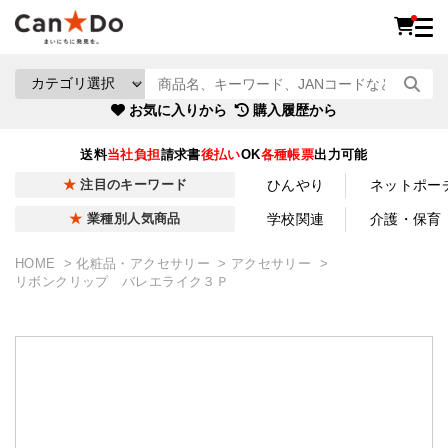
お気に入りから
購入履歴から
送料
当社負担
請求書
後払い
OK
各種帳票
出力可能
ひんやり
ネットポー
注目のキーワード
学校関連
介護・保育
業種別人気商品
HOME
化粧品・アクセサリー
アクセサリー
リボンクリップ バレエライク３Ｐ