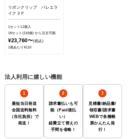
リボンクリップ バレエラ
イク３Ｐ
1セット12個入
18セット(216個)
から注文可能
¥23,760〜
(税込)
1個あたり¥110
法人利用に嬉しい機能
最短当日発送
請求書払いも可
見積書/納品書/
全国送料無料
能（Paid後払
領収書/請求書
（当社負担）で
い）
WEBで各種帳
発送！
経費立て替えの
票かんたん発
手間を省略！
行！