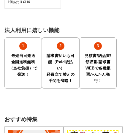
1個あたり¥110
法人利用に嬉しい機能
最短当日発送
請求書払いも可
見積書/納品書/
全国送料無料
能（Paid後払
領収書/請求書
（当社負担）で
い）
WEBで各種帳
発送！
経費立て替えの
票かんたん発
手間を省略！
行！
おすすめ特集