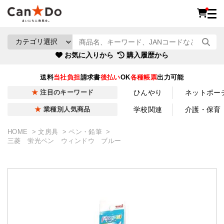
お気に入りから
購入履歴から
送料
当社負担
請求書
後払い
OK
各種帳票
出力可能
ひんやり
ネットポー
注目のキーワード
学校関連
介護・保育
業種別人気商品
HOME
文房具
ペン・鉛筆
三菱 蛍光ペン ウィンドウ ブルー