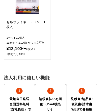
セルフラミネートＢ５ １
枚入
1セット10個入
11セット(110個)
から注文可能
¥12,100〜
(税込)
1個あたり¥110
法人利用に嬉しい機能
最短当日発送
請求書払いも可
見積書/納品書/
全国送料無料
能（Paid後払
領収書/請求書
（当社負担）で
い）
WEBで各種帳