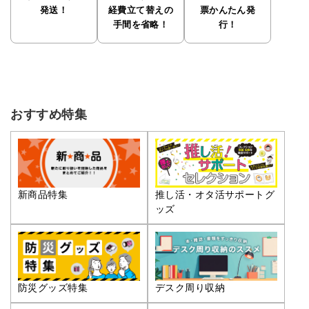
発送！
経費立て替えの
票かんたん発
手間を省略！
行！
おすすめ特集
推し活・オタ活サポートグ
新商品特集
ッズ
防災グッズ特集
デスク周り収納