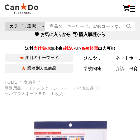
お気に入りから
購入履歴から
送料
当社負担
請求書
後払い
OK
各種帳票
出力可能
ひんやり
ネットポー
注目のキーワード
学校関連
介護・保育
業種別人気商品
HOME
文房具
事務用品 ・ インデックスシール ・ その他文具
セルフラミネートＢ５ １枚入