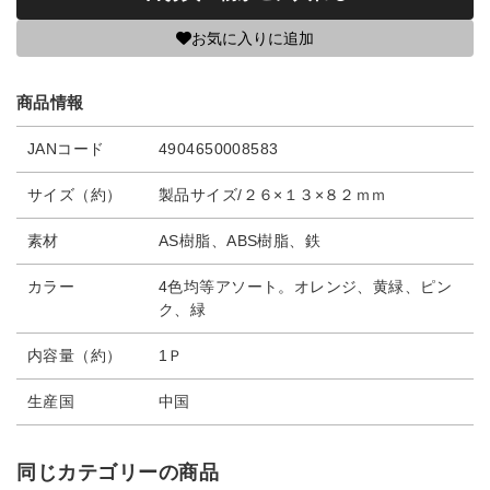
お気に入りに追加
商品情報
JANコード
4904650008583
サイズ（約）
製品サイズ/２６×１３×８２ｍｍ
素材
AS樹脂、ABS樹脂、鉄
カラー
4色均等アソート。オレンジ、黄緑、ピン
ク、緑
内容量（約）
1Ｐ
生産国
中国
同じカテゴリーの商品