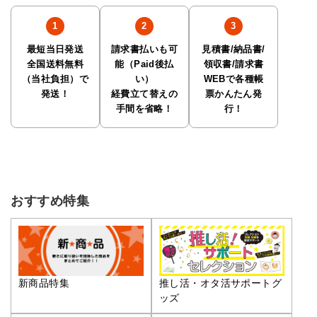
最短当日発送
請求書払いも可
見積書/納品書/
全国送料無料
能（Paid後払
領収書/請求書
（当社負担）で
い）
WEBで各種帳
発送！
経費立て替えの
票かんたん発
手間を省略！
行！
おすすめ特集
推し活・オタ活サポートグ
新商品特集
ッズ