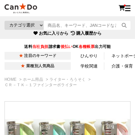
お気に入りから
購入履歴から
送料
当社負担
請求書
後払い
OK
各種帳票
出力可能
ひんやり
ネットポー
注目のキーワード
学校関連
介護・保育
業種別人気商品
HOME
ホーム用品
ライター・ろうそく
ＣＲ－ＴＫ－１ファインターボライター