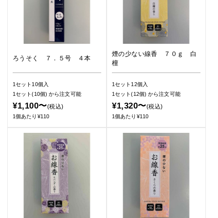
煙の少ない線香 ７０ｇ 白
ろうそく ７．５号 ４本
檀
1セット10個入
1セット12個入
1セット(10個)
から注文可能
1セット(12個)
から注文可能
¥1,100〜
¥1,320〜
(税込)
(税込)
1個あたり¥110
1個あたり¥110