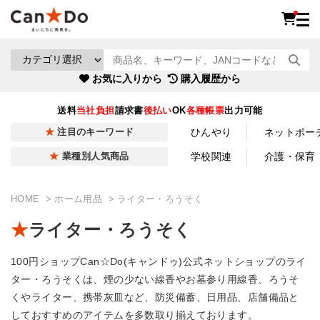
お気に入りから
購入履歴から
送料
当社負担
請求書
後払い
OK
各種帳票
出力可能
ひんやり
ネットポー
注目のキーワード
学校関連
介護・保育
業種別人気商品
HOME
ホーム用品
ライター・ろうそく
ライター・ろうそく
100円ショップCan☆Do(キャンドゥ)公式ネットショップのライ
ター・ろうそくは、煙の少ない線香やお墓参り用線香、ろうそ
くやライター、携帯灰皿など、防災備蓄、日用品、店舗備品と
しておすすめのアイテムを多数取り揃えております。