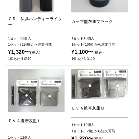
ＣＲ 仏具ハンディーライタ
カップ型灰皿ブラック
ー
1セット12個入
1セット10個入
1セット(12個)
から注文可能
1セット(10個)
から注文可能
¥1,320〜
¥1,100〜
(税込)
(税込)
1個あたり¥110
1個あたり¥110
ＥＶＡ携帯灰皿Ｍ
ＥＶＡ携帯灰皿Ｌ
1セット12個入
1セット(12個)
から注文可能
1セット12個入
¥1,320〜
(税込)