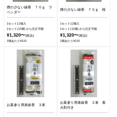
煙の少ない線香 ７０ｇ ラ
煙の少ない線香 ７０ｇ 桜
ベンダー
1セット12個入
1セット12個入
1セット(12個)
から注文可能
1セット(12個)
から注文可能
¥1,320〜
¥1,320〜
(税込)
(税込)
1個あたり¥110
1個あたり¥110
お墓参り用束線香 ２束 着
お墓参り用束線香 ３束
火剤付き