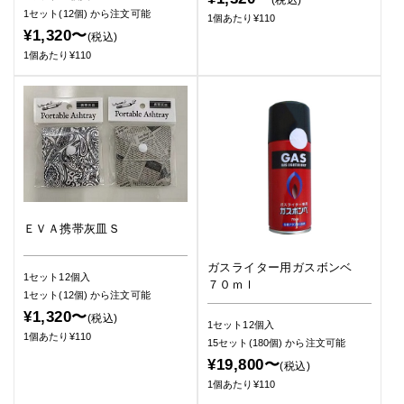
1セット(12個)
から注文可能
1個あたり¥110
¥1,320〜
(税込)
1個あたり¥110
ＥＶＡ携帯灰皿Ｓ
ガスライター用ガスボンベ
1セット12個入
７０ｍｌ
1セット(12個)
から注文可能
¥1,320〜
(税込)
1セット12個入
1個あたり¥110
15セット(180個)
から注文可能
¥19,800〜
(税込)
1個あたり¥110