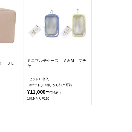
ミニマルチケース Ｖ＆Ｍ マチ
チ ＢＥ
付
1セット10個入
10セット(100個)
から注文可能
¥11,000〜
(税込)
1個あたり¥110