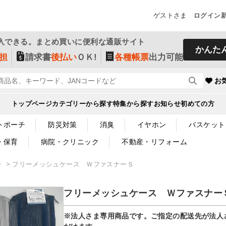
ゲストさま
ログイン
入できる。まとめ買いに便利な通販サイト
かんた
担
請求書
後払い
ＯＫ!
各種帳票
出力可能
お
トップページ
カテゴリーから探す
特集から探す
お知らせ
初めての方
トポーチ
防災対策
消臭
イヤホン
バスケット
・保育
病院・クリニック
不動産・リフォーム
チ
フリーメッシュケース ＷファスナーＳ
フリーメッシュケース Ｗファスナー
※法人さま専用商品です。ご指定の配送先が法人