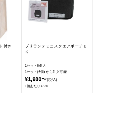
ット付き
ブリランテミニスクエアポーチＢ
Ｋ
1セット6個入
1セット(6個)
から注文可能
¥1,980〜
(税込)
1個あたり¥330