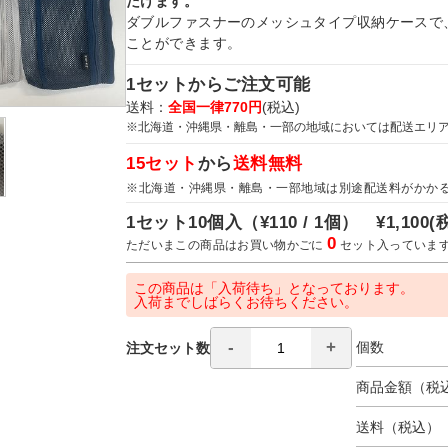
だけます。
ダブルファスナーのメッシュタイプ収納ケースで
ことができます。
1セットからご注文可能
送料：
全国一律770円
(税込)
※北海道・沖縄県・離島・一部の地域においては配送エリ
15セット
から
送料無料
※北海道・沖縄県・離島・一部地域は別途配送料がかか
1セット10個入（
¥110 / 1個）
¥1,100
(
0
ただいまこの商品はお買い物かごに
セット入っていま
この商品は「入荷待ち」となっております。
入荷までしばらくお待ちください。
個数
注文セット数
商品金額（税
送料（税込）