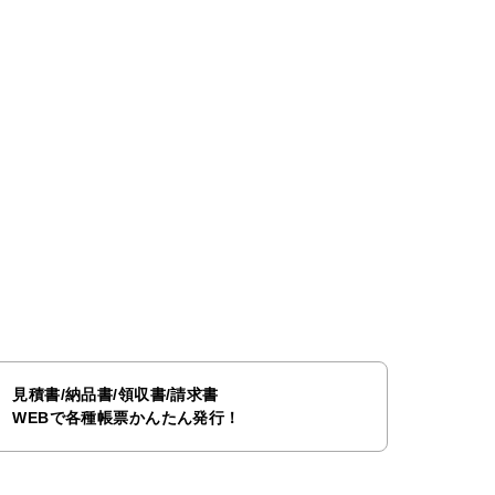
見積書/納品書/領収書/請求書
WEBで各種帳票かんたん発行！