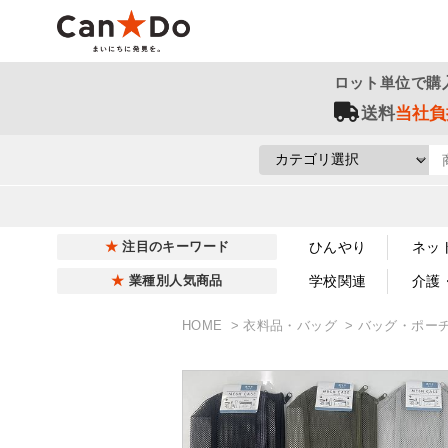
ロット単位で購
送料
当社負
ひんやり
ネッ
注目のキーワード
学校関連
介護
業種別人気商品
HOME
衣料品・バッグ
バッグ・ポー