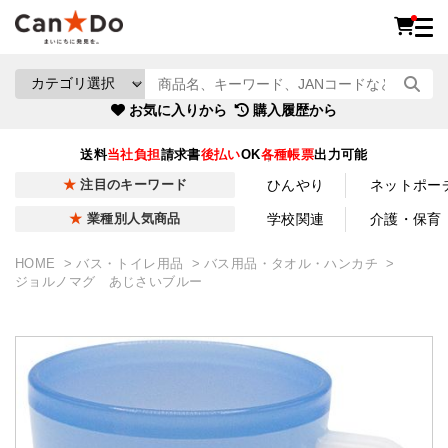
お気に入りから
購入履歴から
送料
当社負担
請求書
後払い
OK
各種帳票
出力可能
ひんやり
ネットポー
注目のキーワード
学校関連
介護・保育
業種別人気商品
HOME
バス・トイレ用品
バス用品・タオル・ハンカチ
ジョルノマグ あじさいブルー