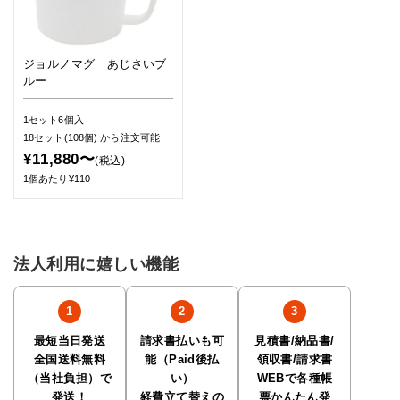
ジョルノマグ あじさいブ
ルー
1セット6個入
18セット(108個)
から注文可能
¥11,880〜
(税込)
1個あたり¥110
法人利用に嬉しい機能
最短当日発送
請求書払いも可
見積書/納品書/
全国送料無料
能（Paid後払
領収書/請求書
（当社負担）で
い）
WEBで各種帳
発送！
経費立て替えの
票かんたん発