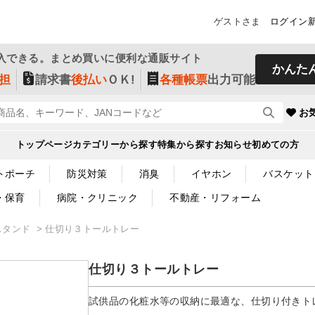
ゲストさま
ログイン
入できる。まとめ買いに便利な通販サイト
かんた
担
請求書
後払い
ＯＫ!
各種帳票
出力可能
お
トップページ
カテゴリーから探す
特集から探す
お知らせ
初めての方
トポーチ
防災対策
消臭
イヤホン
バスケット
・保育
病院・クリニック
不動産・リフォーム
スタンド
仕切り３トールトレー
仕切り３トールトレー
試供品の化粧水等の収納に最適な、仕切り付きト