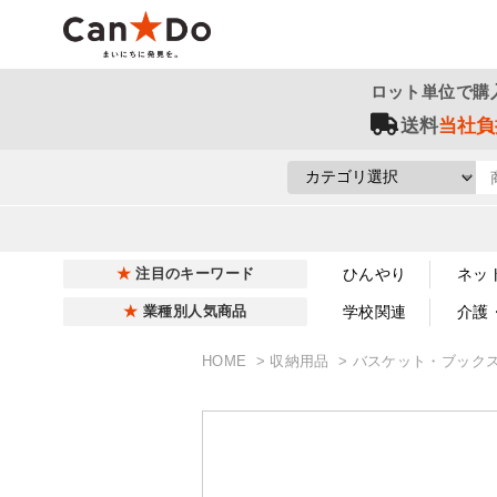
ロット単位で購
送料
当社負
ひんやり
ネッ
注目のキーワード
学校関連
介護
業種別人気商品
HOME
収納用品
バスケット・ブック