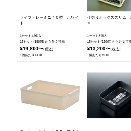
ライフトレーミニ７０型 ホワイ
仕切りボックススリム 
ト
Ｈ
1セット12個入
1セット8個入
15セット(180個)
から注文可能
15セット(120個)
から注文可
¥19,800〜
¥13,200〜
(税込)
(税込)
1個あたり¥110
1個あたり¥110