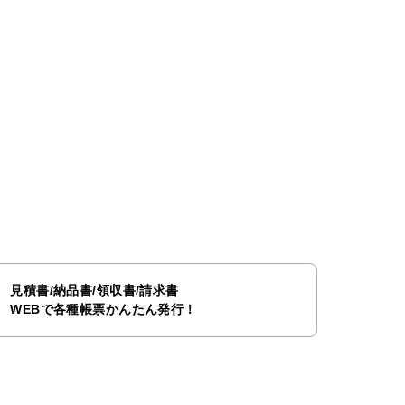
見積書/納品書/領収書/請求書
WEBで各種帳票かんたん発行！