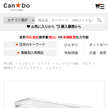
お気に入りから
購入履歴から
送料
当社負担
請求書
後払い
OK
各種帳票
出力可能
ひんやり
ネットポー
注目のキーワード
学校関連
介護・保育
業種別人気商品
HOME
インテリア・クラフト
インテリア小物・アロマ
横開きディスプレイケース ミニワイド