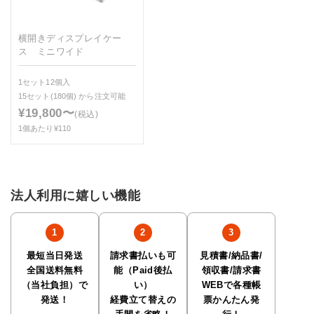
横開きディスプレイケー
ス ミニワイド
1セット12個入
15セット(180個)
から注文可能
¥19,800〜
(税込)
1個あたり¥110
法人利用に嬉しい機能
最短当日発送
請求書払いも可
見積書/納品書/
全国送料無料
能（Paid後払
領収書/請求書
（当社負担）で
い）
WEBで各種帳
発送！
経費立て替えの
票かんたん発