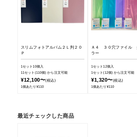
スリムフォトアルバム２Ｌ判２０
Ａ４ ３０穴ファイル 
Ｐ
ラー
1セット10個入
1セット12個入
11セット(110個)
から注文可能
1セット(12個)
から注文可能
¥12,100〜
¥1,320〜
(税込)
(税込)
1個あたり¥110
1個あたり¥110
最近チェックした商品