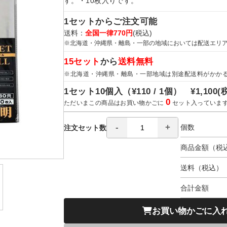
す。・10枚入りです。
1セットからご注文可能
送料：
全国一律770円
(税込)
※北海道・沖縄県・離島・一部の地域においては配送エリ
15セット
から
送料無料
※北海道・沖縄県・離島・一部地域は別途配送料がかか
1セット10個入（
¥110 / 1個）
¥1,100
(
0
ただいまこの商品はお買い物かごに
セット入っていま
個数
注文セット数
商品金額（税
送料（税込）
合計金額
お買い物かごに入