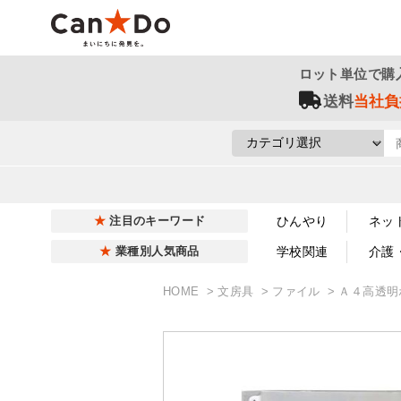
ロット単位で購
送料
当社負
ひんやり
ネッ
注目のキーワード
学校関連
介護
業種別人気商品
HOME
文房具
ファイル
Ａ４高透明