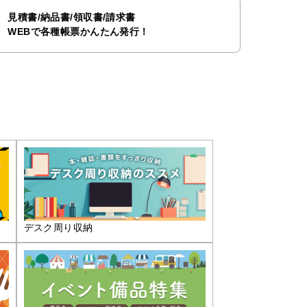
見積書/納品書/領収書/請求書
WEBで各種帳票かんたん発行！
デスク周り収納