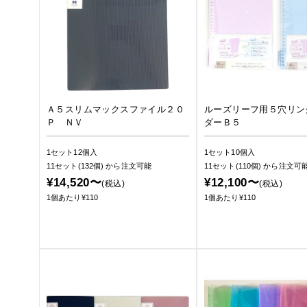
Ａ５スリムマックスファイル２０
ルーズリーフ用５穴リン
Ｐ ＮＶ
ダーＢ５
1セット12個入
1セット10個入
11セット(132個)
から注文可能
11セット(110個)
から注文可
¥14,520〜
¥12,100〜
(税込)
(税込)
1個あたり¥110
1個あたり¥110