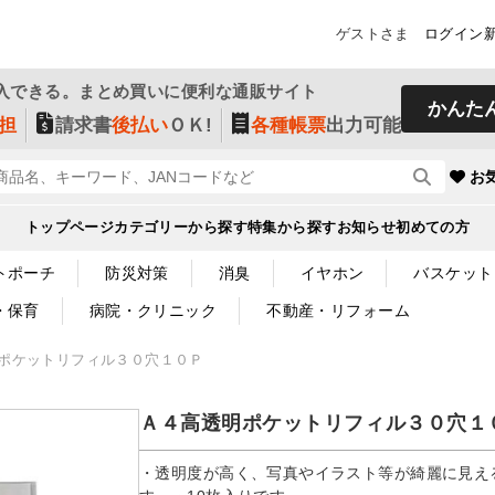
ゲストさま
ログイン
入できる。まとめ買いに便利な通販サイト
かんた
担
請求書
後払い
ＯＫ!
各種帳票
出力可能
お
トップページ
カテゴリーから探す
特集から探す
お知らせ
初めての方
トポーチ
防災対策
消臭
イヤホン
バスケット
・保育
病院・クリニック
不動産・リフォーム
ポケットリフィル３０穴１０Ｐ
Ａ４高透明ポケットリフィル３０穴１
・透明度が高く、写真やイラスト等が綺麗に見え