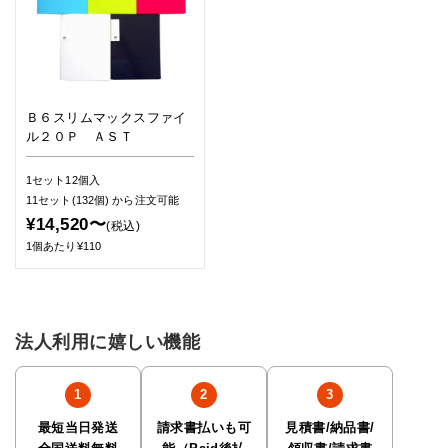
Ｂ６スリムマックスファイ
ル２０Ｐ ＡＳＴ
1セット12個入
11セット(132個)
から注文可能
¥14,520〜
(税込)
1個あたり¥110
法人利用に嬉しい機能
最短当日発送
請求書払いも可
見積書/納品書/