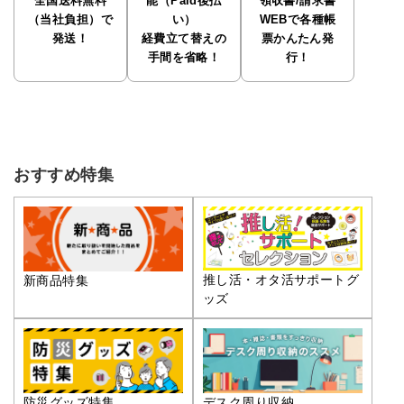
全国送料無料
能（Paid後払
領収書/請求書
（当社負担）で
い）
WEBで各種帳
発送！
経費立て替えの
票かんたん発
手間を省略！
行！
おすすめ特集
推し活・オタ活サポートグ
新商品特集
ッズ
防災グッズ特集
デスク周り収納