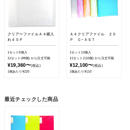
クリアーファイルＡ４横入
Ａ４クリアファイル ２０
れ４０Ｐ
Ｐ Ｃ−ＡＳＴ
1セット8個入
1セット10個入
11セット(88個)
から注文可能
11セット(110個)
から注文可能
¥19,360〜
¥12,100〜
(税込)
(税込)
1個あたり¥220
1個あたり¥110
最近チェックした商品