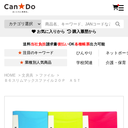
お気に入りから
購入履歴から
送料
当社負担
請求書
後払い
OK
各種帳票
出力可能
ひんやり
ネットポー
注目のキーワード
学校関連
介護・保育
業種別人気商品
HOME
文房具
ファイル
Ｂ６スリムマックスファイル２０Ｐ ＡＳＴ