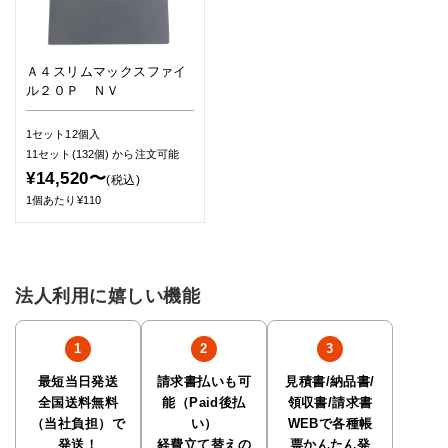
Ａ４スリムマックスファイ
ル２０Ｐ ＮＶ
1セット12個入
11セット(132個)
から注文可能
¥14,520〜
(税込)
1個あたり¥110
法人利用に嬉しい機能
最短当日発送
請求書払いも可
見積書/納品書/
全国送料無料
能（Paid後払
領収書/請求書
（当社負担）で
い）
WEBで各種帳
発送！
経費立て替えの
票かんたん発