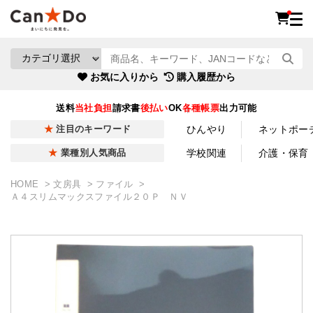
お気に入りから
購入履歴から
送料
当社負担
請求書
後払い
OK
各種帳票
出力可能
ひんやり
ネットポー
注目のキーワード
学校関連
介護・保育
業種別人気商品
HOME
文房具
ファイル
Ａ４スリムマックスファイル２０Ｐ ＮＶ