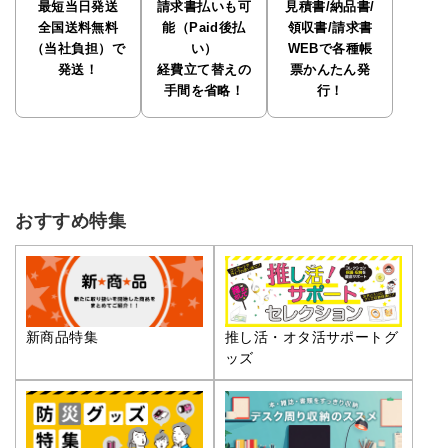
最短当日発送
請求書払いも可
見積書/納品書/
全国送料無料
能（Paid後払
領収書/請求書
（当社負担）で
い）
WEBで各種帳
発送！
経費立て替えの
票かんたん発
手間を省略！
行！
おすすめ特集
推し活・オタ活サポートグ
新商品特集
ッズ