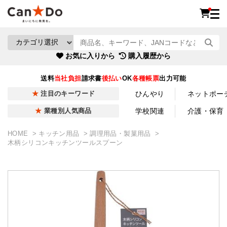
お気に入りから
購入履歴から
送料
当社負担
請求書
後払い
OK
各種帳票
出力可能
ひんやり
ネットポー
注目のキーワード
学校関連
介護・保育
業種別人気商品
HOME
キッチン用品
調理用品・製菓用品
木柄シリコンキッチンツールスプーン