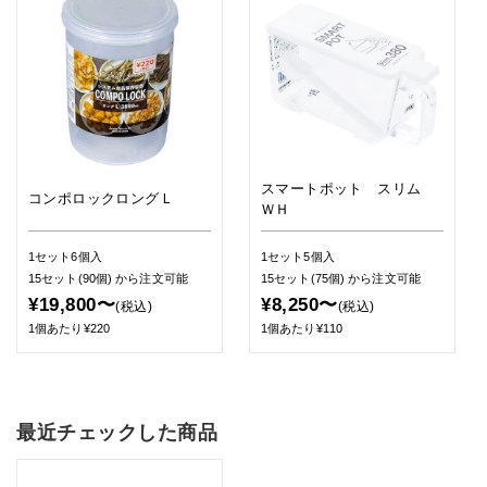
スマートポット スリム
コンポロックロングＬ
ＷＨ
1セット6個入
1セット5個入
15セット(90個)
から注文可能
15セット(75個)
から注文可能
¥19,800〜
¥8,250〜
(税込)
(税込)
1個あたり¥220
1個あたり¥110
最近チェックした商品