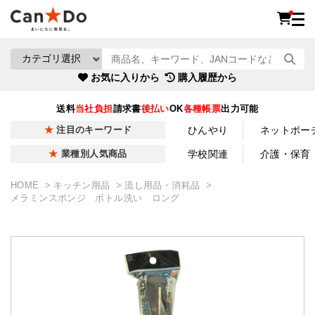
お気に入りから
購入履歴から
送料
当社負担
請求書
後払い
OK
各種帳票
出力可能
ひんやり
ネットポー
注目のキーワード
学校関連
介護・保育
業種別人気商品
HOME
キッチン用品
流し用品・消耗品
メラミンスポンジ ボトル洗い ロング