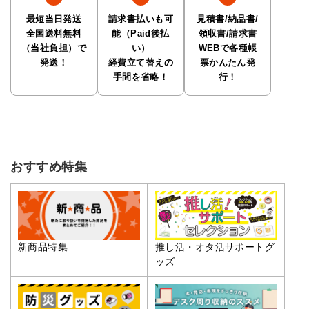
最短当日発送
請求書払いも可
見積書/納品書/
全国送料無料
能（Paid後払
領収書/請求書
（当社負担）で
い）
WEBで各種帳
発送！
経費立て替えの
票かんたん発
手間を省略！
行！
おすすめ特集
推し活・オタ活サポートグ
新商品特集
ッズ