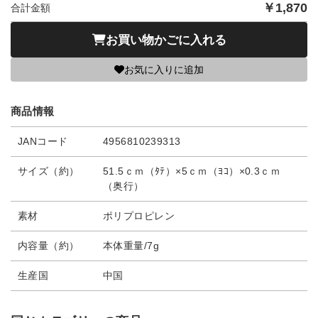
￥
1,870
合計金額
お買い物かごに入れる
お気に入りに追加
商品情報
JANコード
4956810239313
サイズ（約）
51.5ｃｍ（ﾀﾃ）×5ｃｍ（ﾖｺ）×0.3ｃｍ
（奥行）
素材
ポリプロピレン
内容量（約）
本体重量/7g
生産国
中国