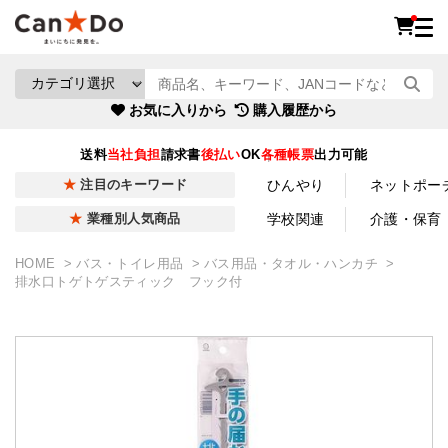
お気に入りから
購入履歴から
送料
当社負担
請求書
後払い
OK
各種帳票
出力可能
ひんやり
ネットポー
注目のキーワード
学校関連
介護・保育
業種別人気商品
HOME
バス・トイレ用品
バス用品・タオル・ハンカチ
排水口トゲトゲスティック フック付