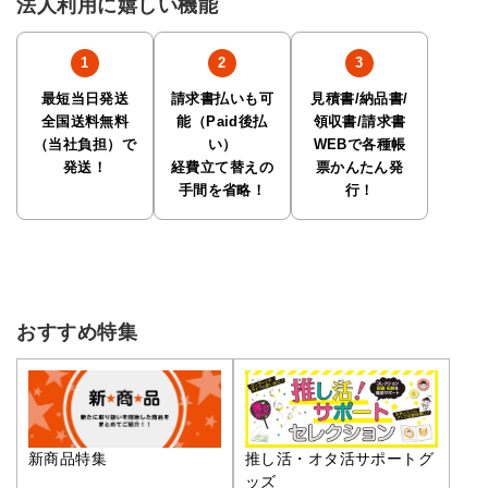
法人利用に嬉しい機能
最短当日発送
請求書払いも可
見積書/納品書/
全国送料無料
能（Paid後払
領収書/請求書
（当社負担）で
い）
WEBで各種帳
発送！
経費立て替えの
票かんたん発
手間を省略！
行！
おすすめ特集
推し活・オタ活サポートグ
新商品特集
ッズ