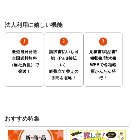
法人利用に嬉しい機能
最短当日発送
請求書払いも可
見積書/納品書/
全国送料無料
能（Paid後払
領収書/請求書
（当社負担）で
い）
WEBで各種帳
発送！
経費立て替えの
票かんたん発
手間を省略！
行！
おすすめ特集