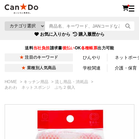
お気に入りから
購入履歴から
送料
当社負担
請求書
後払い
OK
各種帳票
出力可能
ひんやり
ネットポー
注目のキーワード
学校関連
介護・保育
業種別人気商品
HOME
キッチン用品
流し用品・消耗品
あわわ ネットスポンジ ぷち２個入