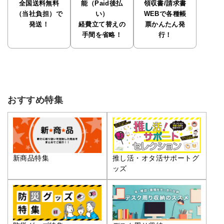
全国送料無料
能（Paid後払
領収書/請求書
（当社負担）で
い）
WEBで各種帳
発送！
経費立て替えの
票かんたん発
手間を省略！
行！
おすすめ特集
推し活・オタ活サポートグ
新商品特集
ッズ