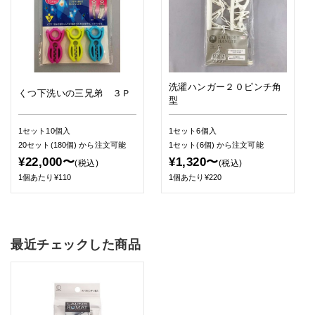
洗濯ハンガー２０ピンチ角
くつ下洗いの三兄弟 ３Ｐ
型
1セット10個入
1セット6個入
20セット(180個)
から注文可能
1セット(6個)
から注文可能
¥22,000〜
¥1,320〜
(税込)
(税込)
1個あたり¥110
1個あたり¥220
最近チェックした商品