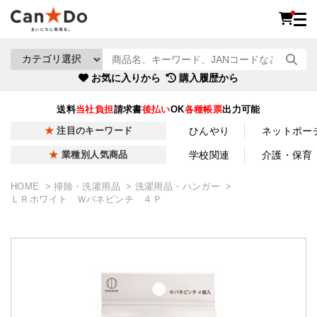
お気に入りから
購入履歴から
送料
当社負担
請求書
後払い
OK
各種帳票
出力可能
ひんやり
ネットポー
注目のキーワード
学校関連
介護・保育
業種別人気商品
HOME
掃除・洗濯用品
洗濯用品・ハンガー
ＬＲホワイト Ｗバネピンチ ４Ｐ