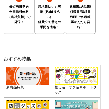
最短当日発送
請求書払いも可
見積書/納品書/
全国送料無料
能（Paid後払
領収書/請求書
（当社負担）で
い）
WEBで各種帳
発送！
経費立て替えの
票かんたん発
手間を省略！
行！
おすすめ特集
推し活・オタ活サポートグ
新商品特集
ッズ