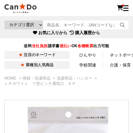
お気に入りから
購入履歴から
送料
当社負担
請求書
後払い
OK
各種帳票
出力可能
ひんやり
ネットポー
注目のキーワード
学校関連
介護・保育
業種別人気商品
HOME
掃除・洗濯用品
洗濯用品・ハンガー
ＬＲホワイト Ｙ型ピンチ通気口 ６Ｐ