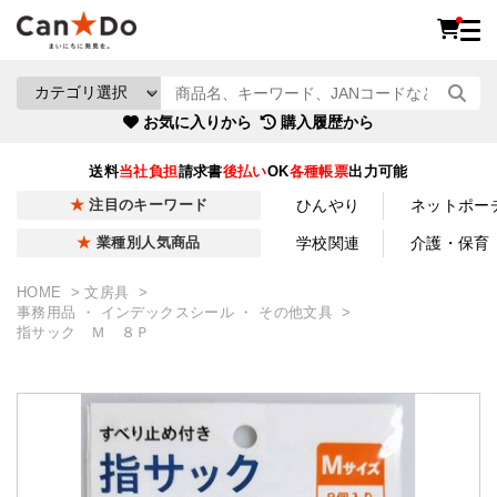
お気に入りから
購入履歴から
送料
当社負担
請求書
後払い
OK
各種帳票
出力可能
ひんやり
ネットポー
注目のキーワード
学校関連
介護・保育
業種別人気商品
HOME
文房具
事務用品 ・ インデックスシール ・ その他文具
指サック Ｍ ８Ｐ