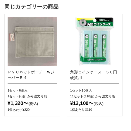
同じカテゴリーの商品
ＰＶＣネットポーチ Ｗジ
角形コインケース ５０円
ッパーＢ４
硬貨用
1セット6個入
1セット10個入
1セット(6個)
から注文可能
11セット(110個)
から注文可能
¥1,320〜
¥12,100〜
(税込)
(税込)
1個あたり¥220
1個あたり¥110