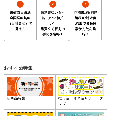
最短当日発送
請求書払いも可
見積書/納品書/
全国送料無料
能（Paid後払
領収書/請求書
（当社負担）で
い）
WEBで各種帳
発送！
経費立て替えの
票かんたん発
手間を省略！
行！
おすすめ特集
推し活・オタ活サポートグ
新商品特集
ッズ