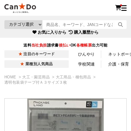
お気に入りから
購入履歴から
送料
当社負担
請求書
後払い
OK
各種帳票
出力可能
ひんやり
ネットポー
注目のキーワード
学校関連
介護・保育
業種別人気商品
HOME
大工・園芸用品
大工用品・梱包用品
透明包装袋テープ付Ａ３サイズ３枚