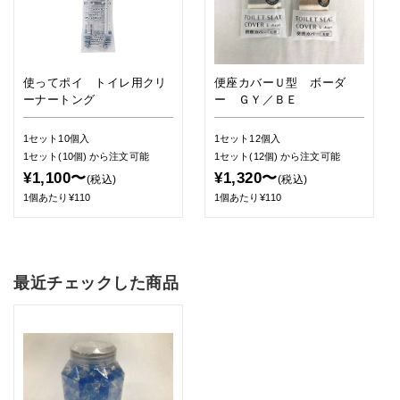
使ってポイ トイレ用クリ
便座カバーＵ型 ボーダ
ーナートング
ー ＧＹ／ＢＥ
1セット10個入
1セット12個入
1セット(10個)
から注文可能
1セット(12個)
から注文可能
¥1,100〜
¥1,320〜
(税込)
(税込)
1個あたり¥110
1個あたり¥110
最近チェックした商品