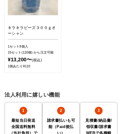
キラキラビーズ３００ｇオ
ーシャン
1セット8個入
15セット(120個)
から注文可能
¥13,200〜
(税込)
1個あたり¥110
法人利用に嬉しい機能
最短当日発送
請求書払いも可
見積書/納品書/
全国送料無料
能（Paid後払
領収書/請求書
（当社負担）で
い）
WEBで各種帳