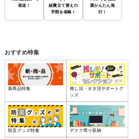
発送！
経費立て替えの
票かんたん発
手間を省略！
行！
おすすめ特集
推し活・オタ活サポートグ
新商品特集
ッズ
防災グッズ特集
デスク周り収納