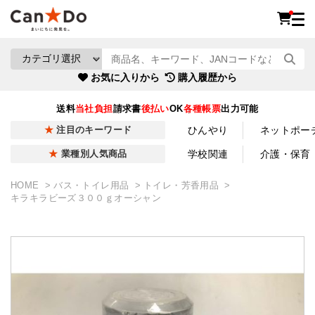
お気に入りから
購入履歴から
送料
当社負担
請求書
後払い
OK
各種帳票
出力可能
ひんやり
ネットポー
注目のキーワード
学校関連
介護・保育
業種別人気商品
HOME
バス・トイレ用品
トイレ・芳香用品
キラキラビーズ３００ｇオーシャン