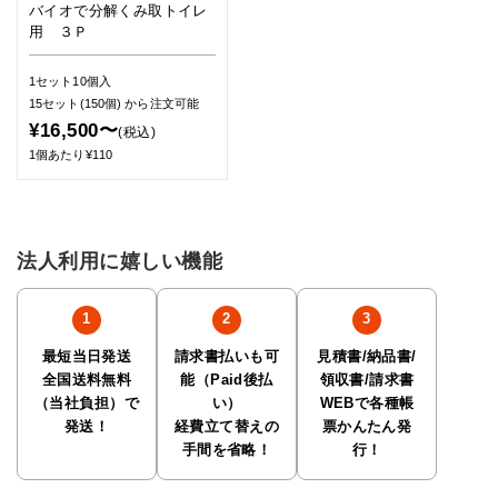
バイオで分解くみ取トイレ
用 ３Ｐ
1セット10個入
15セット(150個)
から注文可能
¥16,500〜
(税込)
1個あたり¥110
法人利用に嬉しい機能
最短当日発送
請求書払いも可
見積書/納品書/
全国送料無料
能（Paid後払
領収書/請求書
（当社負担）で
い）
WEBで各種帳
発送！
経費立て替えの
票かんたん発
手間を省略！
行！