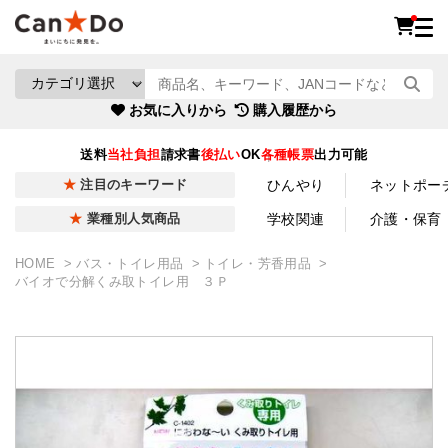
お気に入りから
購入履歴から
送料
当社負担
請求書
後払い
OK
各種帳票
出力可能
ひんやり
ネットポー
注目のキーワード
学校関連
介護・保育
業種別人気商品
HOME
バス・トイレ用品
トイレ・芳香用品
バイオで分解くみ取トイレ用 ３Ｐ