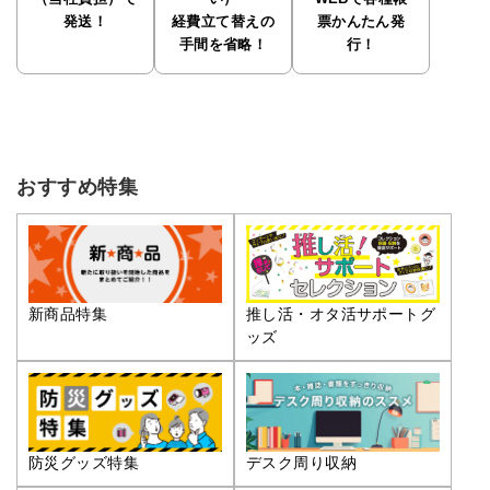
発送！
経費立て替えの
票かんたん発
手間を省略！
行！
おすすめ特集
推し活・オタ活サポートグ
新商品特集
ッズ
防災グッズ特集
デスク周り収納