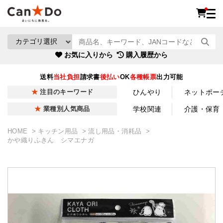
お気に入りから
購入履歴から
送料
当社負担
請求書
後払い
OK
各種帳票
出力可能
ひんやり
ネットポー
注目のキーワード
学校関連
介護・保育
業種別人気商品
HOME
キッチン用品
流し用品・消耗品
かや織りふきん シマエナガ