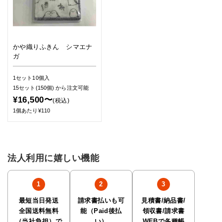
かや織りふきん シマエナ
ガ
1セット10個入
15セット(150個)
から注文可能
¥16,500〜
(税込)
1個あたり¥110
法人利用に嬉しい機能
最短当日発送
請求書払いも可
見積書/納品書/
全国送料無料
能（Paid後払
領収書/請求書
（当社負担）で
い）
WEBで各種帳